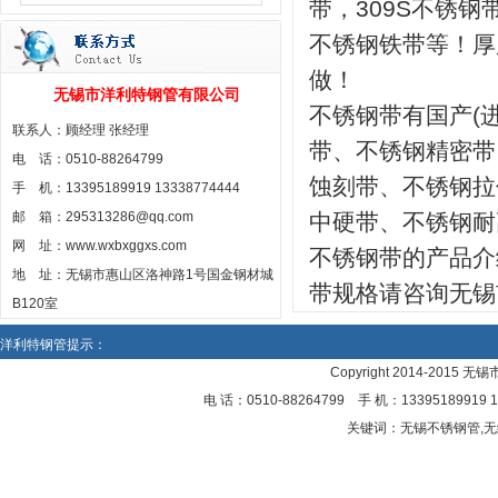
带，309S不锈钢带
不锈钢铁带等！厚度：
做！
无锡市洋利特钢管有限公司
不锈钢带有国产(
联系人：顾经理 张经理
带、不锈钢精密带
电 话：0510-88264799
蚀刻带、不锈钢拉
手 机：13395189919 13338774444
邮 箱：295313286@qq.com
中硬带、不锈钢耐
网 址：www.wxbxggxs.com
不锈钢带的产品介
地 址：无锡市惠山区洛神路1号国金钢材城
带规格请咨询无锡
B120室
洋利特钢管提示：
Copyright 2014-2015 
电 话：0510-88264799 手 机：13395189
关键词：无锡不锈钢管,无