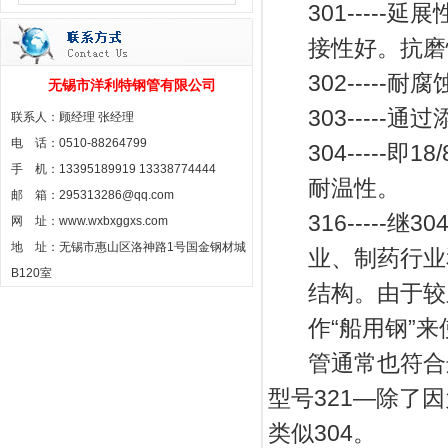
301---
接性好。抗磨
302----
无锡市洋利特钢管有限公司
303----
联系人：顾经理 张经理
电 话：0510-88264799
304-----
手 机：13395189919 13338774444
耐温性。
邮 箱：295313286@qq.com
316----
网 址：www.wxbxggxs.com
地 址：无锡市惠山区洛神路1号国金钢材城
业、制药行业
B120室
结构。由于较
作“船用钢”来
管通常也符合
型号321—除了
类似304。