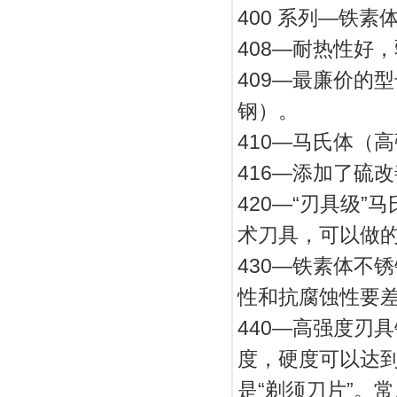
400 系列—铁
408—耐热性好，
409—最廉价的
钢）。
410—马氏体（
416—添加了硫
420—“刃具级
术刀具，可以做
430—铁素体不
性和抗腐蚀性要
440—高强度刃
度，硬度可以达到
是“剃须刀片”。常