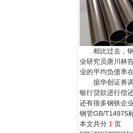
相比过去，钢铁
业研究员唐川林
业的平均负债率在6
据华创证券调研
银行贷款进行偿还
还有很多钢铁企
钢管GB/T1497
本文共分
1
页