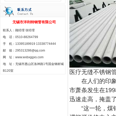
无锡市洋利特钢管有限公司
联系人：顾经理 张经理
电 话：0510-88264799
手 机：13395189919 13338774444
邮 箱：295313286@qq.com
网 址：www.wxbxggxs.com
地 址：无锡市惠山区洛神路1号国金钢材城
医疗无缝不锈钢管G
B120室
在人们的印象中
市萧条发生在19
迅速走高，掩盖
“这一轮，煤钢